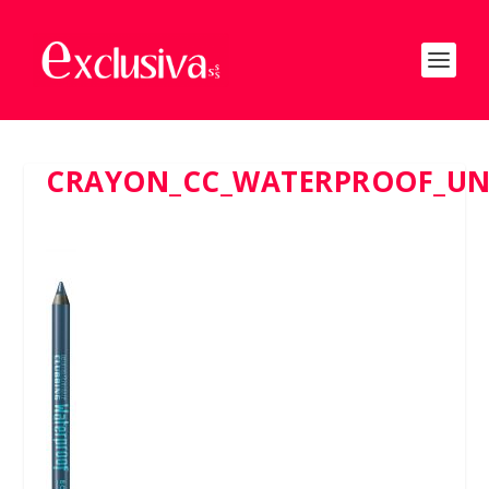
CRAYON_CC_WATERPROOF_UN