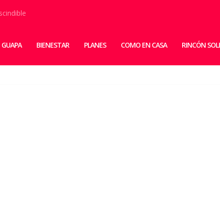
scindible
 GUAPA
BIENESTAR
PLANES
COMO EN CASA
RINCÓN SOL