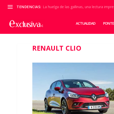
TENDENCIAS:
La huelga de las gallinas, una lectura impre
ACTUALIDAD
PONTE
RENAULT CLIO