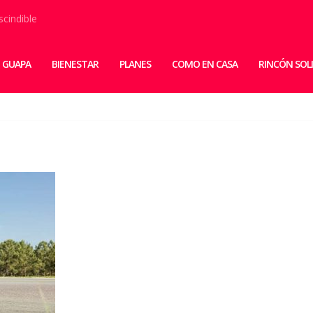
scindible
 GUAPA
BIENESTAR
PLANES
COMO EN CASA
RINCÓN SOL