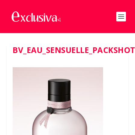
BV_EAU_SENSUELLE_PACKSHOT