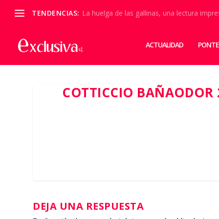
TENDENCIAS:
La huelga de las gallinas, una lectura impre
ACTUALIDAD
PONTE
COTTICCIO BAÑAODOR 
DEJA UNA RESPUESTA