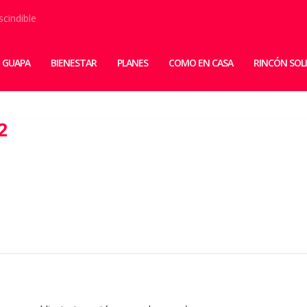
scindible
 GUAPA
BIENESTAR
PLANES
COMO EN CASA
RINCÓN SOL
2