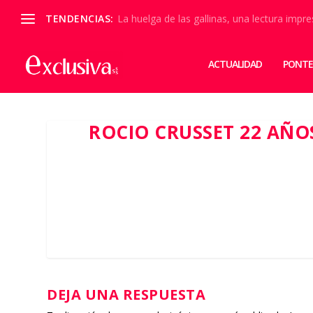
TENDENCIAS:
La huelga de las gallinas, una lectura impre
ACTUALIDAD
PONTE
ROCIO CRUSSET 22 AÑO
DEJA UNA RESPUESTA