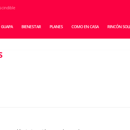
scindible
 GUAPA
BIENESTAR
PLANES
COMO EN CASA
RINCÓN SOL
S