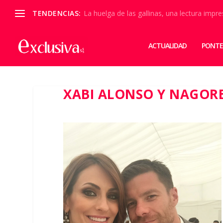
TENDENCIAS:
La huelga de las gallinas, una lectura impre
ACTUALIDAD
PONTE
XABI ALONSO Y NAGOR