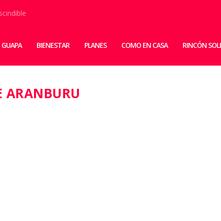
scindible
 GUAPA
BIENESTAR
PLANES
COMO EN CASA
RINCÓN SOL
E ARANBURU