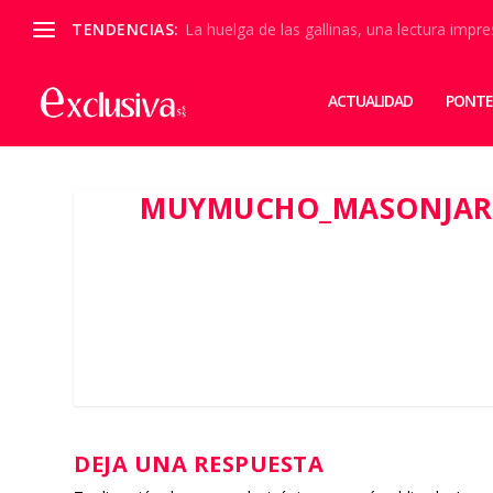
TENDENCIAS:
La huelga de las gallinas, una lectura impre
ACTUALIDAD
PONTE
MUYMUCHO_MASONJAR_
DEJA UNA RESPUESTA