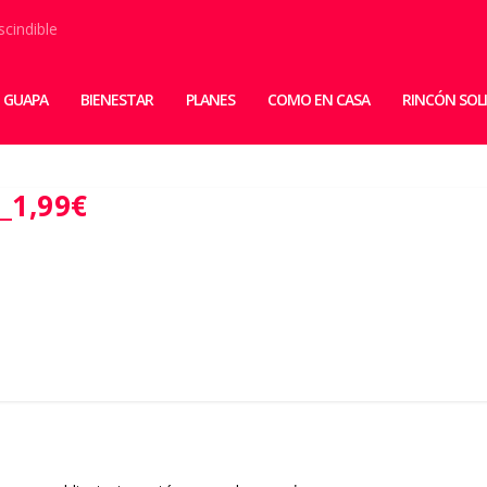
scindible
 GUAPA
BIENESTAR
PLANES
COMO EN CASA
RINCÓN SOL
1,99€