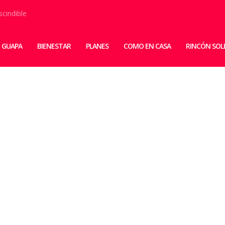
scindible
 GUAPA
BIENESTAR
PLANES
COMO EN CASA
RINCÓN SOL