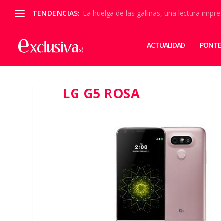
TENDENCIAS:
La huelga de las gallinas, una lectura impre
ACTUALIDAD
PONTE
LG G5 ROSA