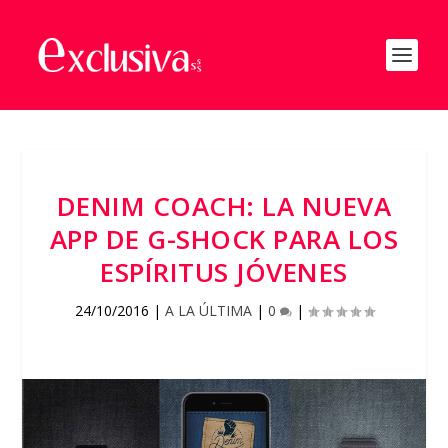
DENIM COACH: LA NUEVA
APP DE G-SHOCK PARA LOS
ESPÍRITUS JÓVENES
24/10/2016
|
A LA ÚLTIMA
|
0
|