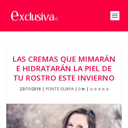
LAS CREMAS QUE MIMARÁN
E HIDRATARÁN LA PIEL DE
TU ROSTRO ESTE INVIERNO
23/11/2016
|
PONTE GUAPA
|
0
|