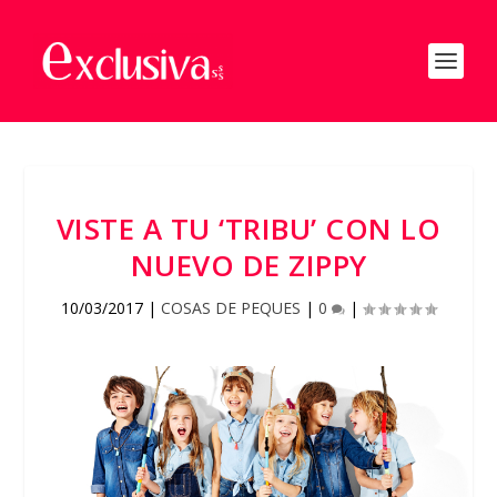
VISTE A TU ‘TRIBU’ CON LO
NUEVO DE ZIPPY
10/03/2017
|
COSAS DE PEQUES
|
0
|