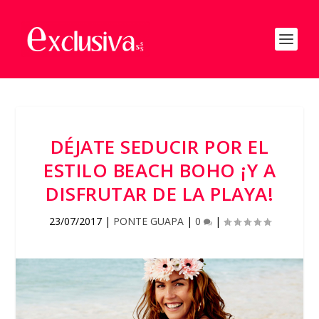
DÉJATE SEDUCIR POR EL
ESTILO BEACH BOHO ¡Y A
DISFRUTAR DE LA PLAYA!
23/07/2017
|
PONTE GUAPA
|
0
|