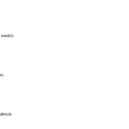
vividos.
io.
cabeza.