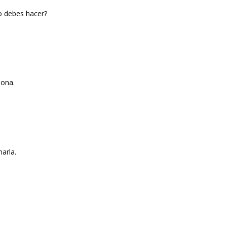
o debes hacer?
sona.
arla.