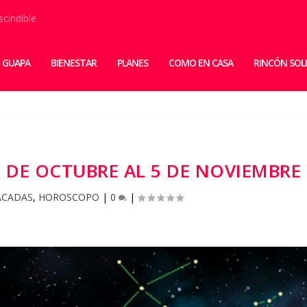
scindible
 GUAPA
BIENESTAR
PLANES
COMO EN CASA
RINCÓN SOL
 DE OCTUBRE AL 5 DE NOVIEMBRE
ACADAS
,
HOROSCOPO
|
0
|