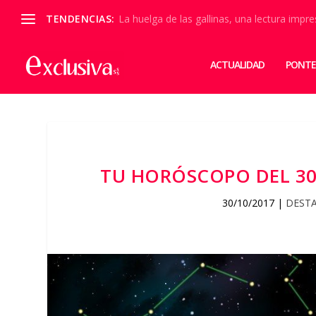
TENDENCIAS:
La huelga de las gallinas, una lectura impre
ACTUALIDAD
PONTE
TU HORÓSCOPO DEL 30
30/10/2017
|
DEST