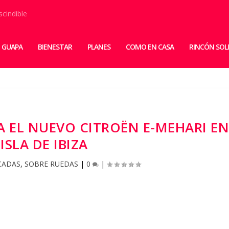
scindible
 GUAPA
BIENESTAR
PLANES
COMO EN CASA
RINCÓN SOL
A EL NUEVO CITROËN E-MEHARI E
 ISLA DE IBIZA
CADAS
,
SOBRE RUEDAS
|
0
|