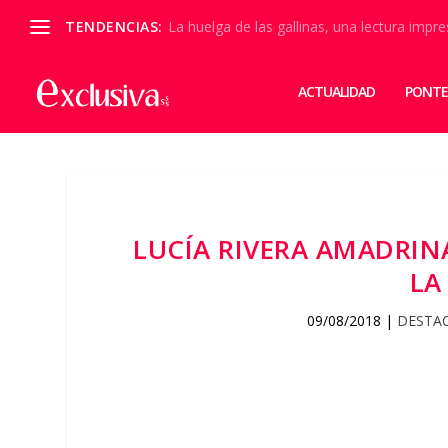
TENDENCIAS:
La huelga de las gallinas, una lectura impre
ACTUALIDAD
PONTE
LUCÍA RIVERA AMADRIN
LA
09/08/2018
|
DESTA