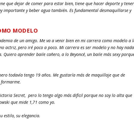
ne que dejar de comer para estar bien, tiene que hacer deporte y tene
uy importante y beber agua también. Es fundamental desmaquillarse y
COMO MODELO
cademia de un amigo. Me va a venir bien en mi carrera como modelo a l
 actriz, pero iré poco a poco. Mi carrera es ser modelo y no hay nad
 Quiero aprender baile cañero, a lo Beyoncé, un baile más sexy porqu
 pero todavía tengo 19 años. Me gustaría más de maquillaje que de
y formarme.
oria Secret, pero lo tengo algo más difícil porque no soy lo alta que
owski que mide 1,71 como yo.
 estilo, su elegancia.