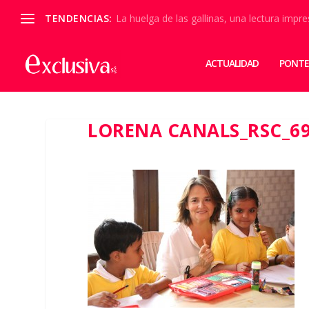
TENDENCIAS:
La huelga de las gallinas, una lectura impre
ACTUALIDAD
PONTE
LORENA CANALS_RSC_6