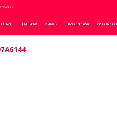
scindible
 GUAPA
BIENESTAR
PLANES
COMO EN CASA
RINCÓN SOL
97A6144