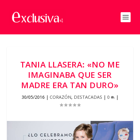
TANIA LLASERA: «NO ME
IMAGINABA QUE SER
MADRE ERA TAN DURO»
30/05/2016
|
CORAZÓN
,
DESTACADAS
|
0
|