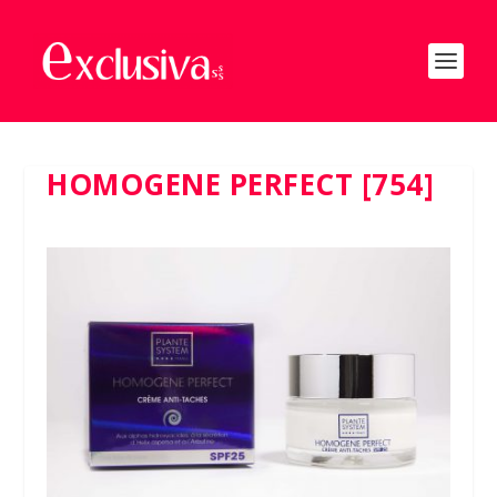
HOMOGENE PERFECT [754]