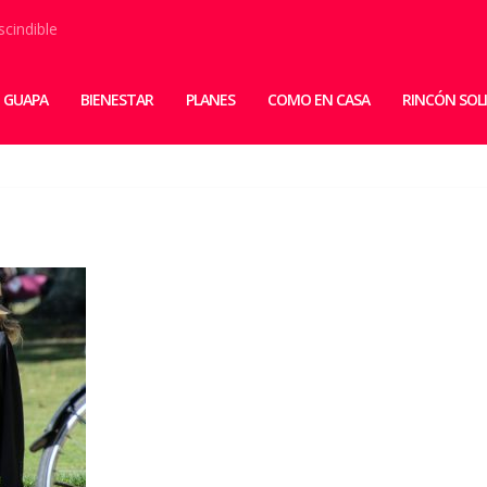
scindible
 GUAPA
BIENESTAR
PLANES
COMO EN CASA
RINCÓN SOL