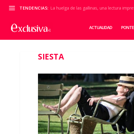
TENDENCIAS:
La huelga de las gallinas, una lectura impre
ACTUALIDAD
PONTE
SIESTA