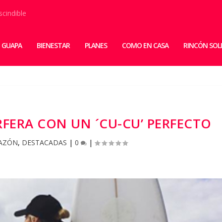
scindible
 GUAPA
BIENESTAR
PLANES
COMO EN CASA
RINCÓN SOL
RFERA CON UN ´CU-CU’ PERFECTO
AZÓN
,
DESTACADAS
|
0
|