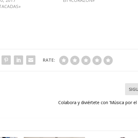
ro, 2017
En «CORAZÓN»
TACADAS»
RATE:
SIG
Colabora y diviértete con ‘Música por el