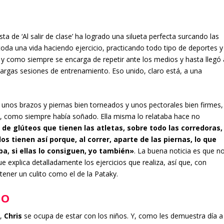
a de ‘Al salir de clase’ ha logrado una silueta perfecta surcando las
 toda una vida haciendo ejercicio, practicando todo tipo de deportes y
l y como siempre se encarga de repetir ante los medios y hasta llegó 
 largas sesiones de entrenamiento. Eso unido, claro está, a una
unos brazos y piernas bien torneados y unos pectorales bien firmes,
l, como siempre había soñado. Ella misma lo relataba hace no
de glúteos que tienen las atletas, sobre todo las corredoras,
os tienen así porque, al correr, aparte de las piernas, lo que
a, si ellas lo consiguen, yo también»
. La buena noticia es que n
e explica detalladamente los ejercicios que realiza, así que, con
ener un culito como el de la Pataky.
ZO
s,
Chris
se ocupa de estar con los niños. Y, como les demuestra día a