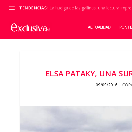
TENDENCIAS:
La huelga de las gallinas, una lectura impre
ACTUALIDAD
PONTE
ELSA PATAKY, UNA SU
09/09/2016
|
COR