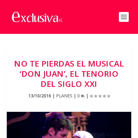
NO TE PIERDAS EL MUSICAL
‘DON JUAN’, EL TENORIO
DEL SIGLO XXI
13/10/2016
|
PLANES
|
0
|