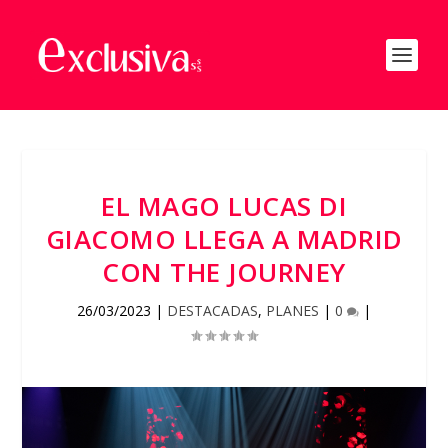
EL MAGO LUCAS DI
GIACOMO LLEGA A MADRID
CON THE JOURNEY
26/03/2023
|
DESTACADAS
,
PLANES
|
0
|