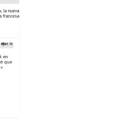
, la nueva
a francesa
á en
ad que
o»