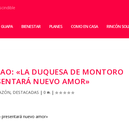
scindible
 GUAPA
BIENESTAR
PLANES
COMO EN CASA
RINCÓN SOL
OAO: «LA DUQUESA DE MONTORO
SENTARÁ NUEVO AMOR»
AZÓN
,
DESTACADAS
|
0
|