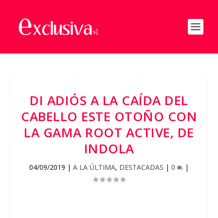
DI ADIÓS A LA CAÍDA DEL
CABELLO ESTE OTOÑO CON
LA GAMA ROOT ACTIVE, DE
INDOLA
04/09/2019
|
A LA ÚLTIMA
,
DESTACADAS
|
0
|