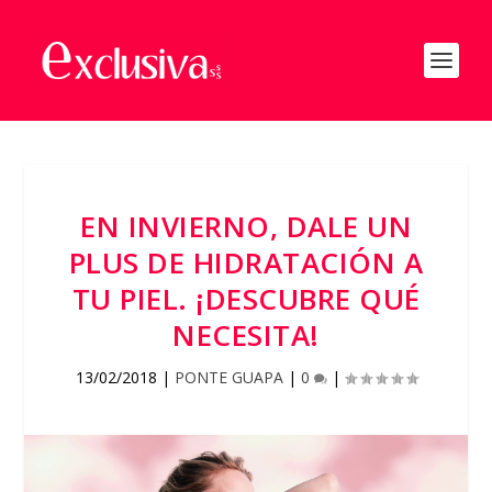
EN INVIERNO, DALE UN
PLUS DE HIDRATACIÓN A
TU PIEL. ¡DESCUBRE QUÉ
NECESITA!
13/02/2018
|
PONTE GUAPA
|
0
|