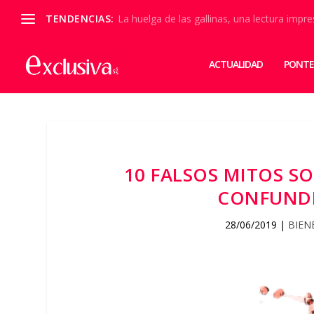
TENDENCIAS:
La huelga de las gallinas, una lectura impre
ACTUALIDAD
PONTE
10 FALSOS MITOS S
CONFUNDE
28/06/2019
|
BIEN