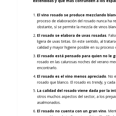
extendidas y que más confunden a los espa
El vino rosado se produce mezclando blanc
proceso de elaboración del rosado nunca ha res
obstante, sí se permite la mezcla de vinos bl
El rosado se elabora de uvas rosadas
. Fal
ligera de uvas tintas. En este sentido, al trat
calidad y mayor higiene posible en su proceso 
El rosado está pensado para quien no le g
rosado en las calurosas noches del verano me
encontrarlo.
El rosado es el vino menos apreciado
. No 
rosado que blanco. El rosado es
trendy
, y cad
La calidad del rosado viene dada por la in
otros muchos aspectos del sector, a los prejui
asalmonados.
El rosado no cuenta con un gran vino
. Men