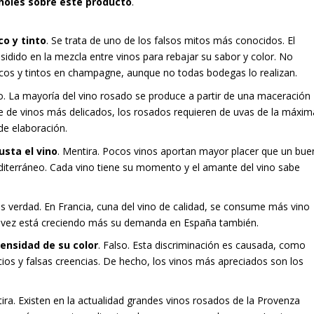
ñoles
sobre este producto
.
o y tinto
. Se trata de uno de los falsos mitos más conocidos. El
idido en la mezcla entre vinos para rebajar su sabor y color. No
ancos y tintos en champagne, aunque no todas bodegas lo realizan.
so. La mayoría del vino rosado se produce a partir de una maceración
arse de vinos más delicados, los rosados requieren de uvas de la máxim
de elaboración.
usta el vino
. Mentira. Pocos vinos aportan mayor placer que un bue
diterráneo. Cada vino tiene su momento y el amante del vino sabe
es verdad. En Francia, cuna del vino de calidad, se consume más vino
a vez está creciendo más su demanda en España también.
tensidad de su color
. Falso. Esta discriminación es causada, como
cios y falsas creencias. De hecho, los vinos más apreciados son los
tira. Existen en la actualidad grandes vinos rosados de la Provenza