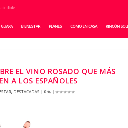
scindible
 GUAPA
BIENESTAR
PLANES
COMO EN CASA
RINCÓN SOL
OBRE EL VINO ROSADO QUE MÁS
N A LOS ESPAÑOLES
ESTAR
,
DESTACADAS
|
0
|