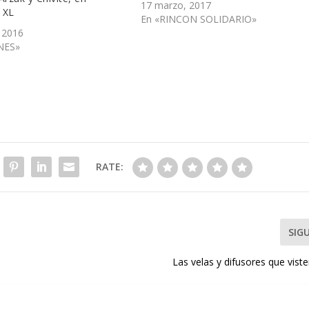
17 marzo, 2017
 XL
En «RINCON SOLIDARIO»
, 2016
NES»
RATE:
SIG
Las velas y difusores que vist