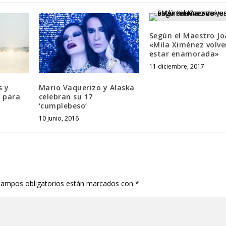
Según el Maestro Jo
«Mila Ximénez volve
estar enamorada»
11 diciembre, 2017
s y
Mario Vaquerizo y Alaska
r para
celebran su 17
‘cumplebeso’
10 junio, 2016
campos obligatorios están marcados con
*