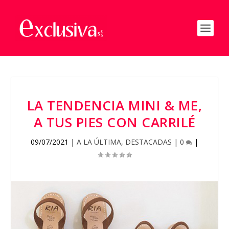
LA TENDENCIA MINI & ME,
A TUS PIES CON CARRILÉ
09/07/2021
|
A LA ÚLTIMA
,
DESTACADAS
|
0
|