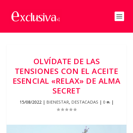
OLVÍDATE DE LAS
TENSIONES CON EL ACEITE
ESENCIAL «RELAX» DE ALMA
SECRET
15/08/2022
|
BIENESTAR
,
DESTACADAS
|
0
|