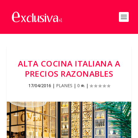
ALTA COCINA ITALIANA A
PRECIOS RAZONABLES
17/04/2016
|
PLANES
|
0
|