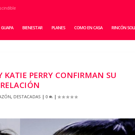
scindible
 GUAPA
BIENESTAR
PLANES
COMO EN CASA
RINCÓN SOL
 KATIE PERRY CONFIRMAN SU
RELACIÓN
AZÓN
,
DESTACADAS
|
0
|