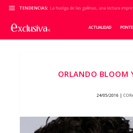
TENDENCIAS:
La huelga de las gallinas, una lectura impre
ACTUALIDAD
PONTE
ORLANDO BLOOM Y
24/05/2016
|
COR