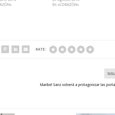
RAZÓN»
En «CORAZÓN»
RATE:
SIG
Maribel Sanz volverá a protagonizar las port