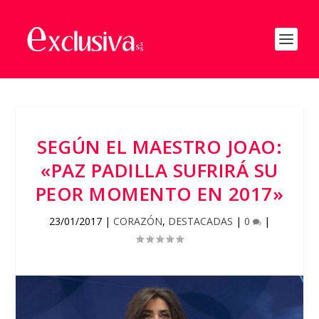
SEGÚN EL MAESTRO JOAO:
«PAZ PADILLA SUFRIRÁ SU
PEOR MOMENTO EN 2017»
23/01/2017
|
CORAZÓN
,
DESTACADAS
|
0
|