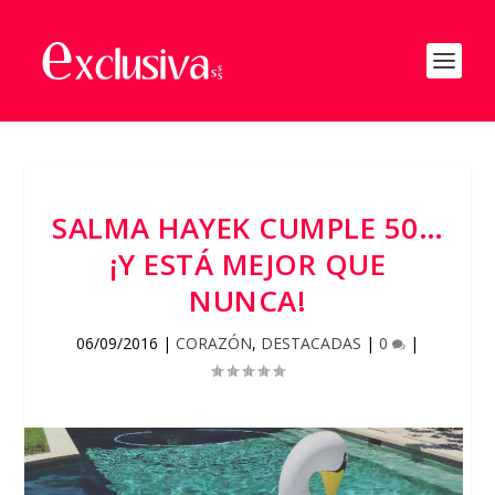
SALMA HAYEK CUMPLE 50…
¡Y ESTÁ MEJOR QUE
NUNCA!
06/09/2016
|
CORAZÓN
,
DESTACADAS
|
0
|