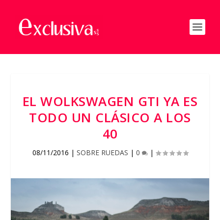
EL WOLKSWAGEN GTI YA ES
TODO UN CLÁSICO A LOS
40
08/11/2016
|
SOBRE RUEDAS
|
0
|