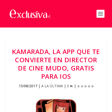
KAMARADA, LA APP QUE TE
CONVIERTE EN DIRECTOR
DE CINE MUDO, GRATIS
PARA IOS
15/08/2017
|
A LA ÚLTIMA
|
0
|