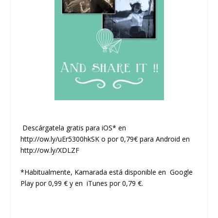
Descárgatela gratis para iOS
*
en
http://ow.ly/uEr5300hkSK
o por 0,79€ para Android en
http://ow.ly/XDLZF
*Habitualmente, Kamarada está disponible en
Google
Play
por 0,99 € y en
iTunes
por 0,79 €.