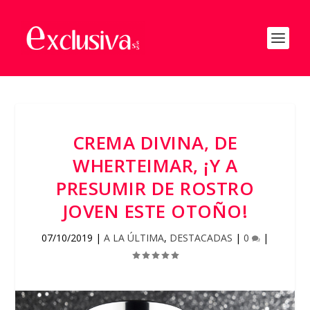
CREMA DIVINA, DE
WHERTEIMAR, ¡Y A
PRESUMIR DE ROSTRO
JOVEN ESTE OTOÑO!
07/10/2019
|
A LA ÚLTIMA
,
DESTACADAS
|
0
|