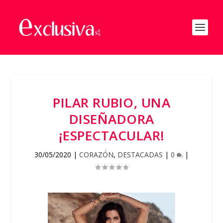
PILAR RUBIO, UNA
DISEÑADORA
¡ESPECTACULAR!
30/05/2020
|
CORAZÓN
,
DESTACADAS
|
0
|