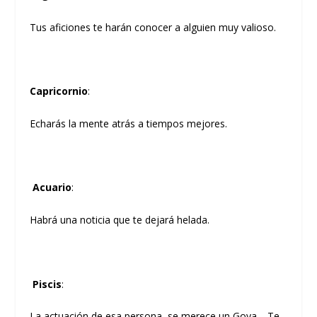
Tus aficiones te harán conocer a alguien muy valioso.
Capricornio
:
Echarás la mente atrás a tiempos mejores.
Acuario
:
Habrá una noticia que te dejará helada.
Piscis
:
La actuación de esa persona, se merece un Goya… Te