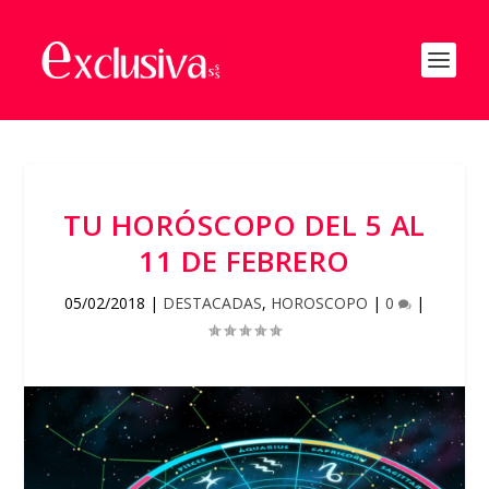
TU HORÓSCOPO DEL 5 AL
11 DE FEBRERO
05/02/2018
|
DESTACADAS
,
HOROSCOPO
|
0
|