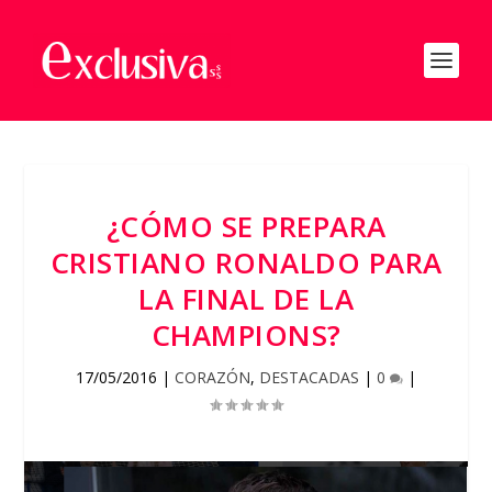
¿CÓMO SE PREPARA
CRISTIANO RONALDO PARA
LA FINAL DE LA
CHAMPIONS?
17/05/2016
|
CORAZÓN
,
DESTACADAS
|
0
|