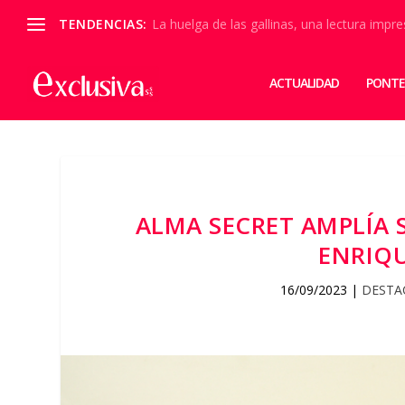
TENDENCIAS:
La huelga de las gallinas, una lectura impre
ACTUALIDAD
PONTE
ALMA SECRET AMPLÍA
ENRIQ
16/09/2023
|
DESTA