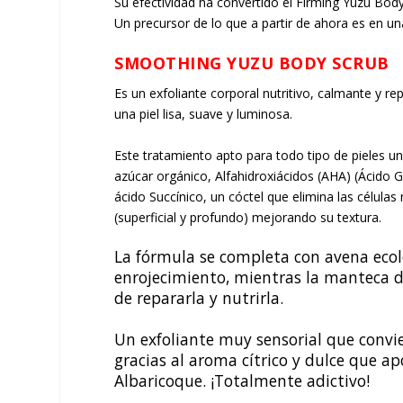
Su efectividad ha convertido el
Firming Yuzu Body
Un precursor de lo que a partir de ahora es en u
SMOOTHING YUZU BODY SCRUB
Es un exfoliante corporal nutritivo, calmante y 
una piel lisa, suave y luminosa.
Este tratamiento apto para todo tipo de pieles un
azúcar orgánico, Alfahidroxiácidos (AHA) (Ácido Gl
ácido Succínico, un cóctel que elimina las células 
(superficial y profundo) mejorando su textura.
La fórmula se completa con avena ecoló
enrojecimiento, mientras la manteca de
de repararla y nutrirla.​
Un exfoliante muy sensorial que convi
gracias al aroma cítrico y dulce que a
Albaricoque. ¡Totalmente adictivo!