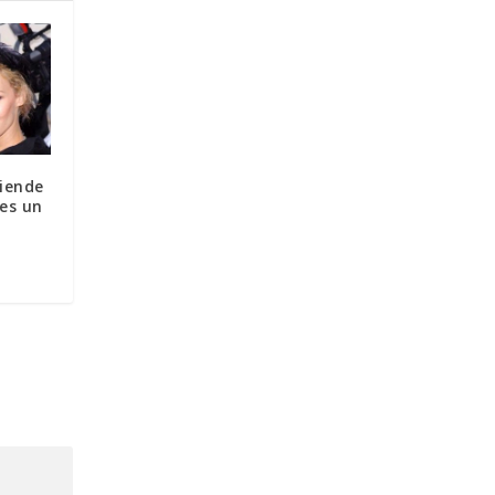
iende
es un