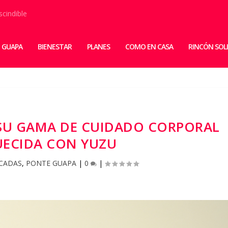
scindible
 GUAPA
BIENESTAR
PLANES
COMO EN CASA
RINCÓN SOL
 SU GAMA DE CUIDADO CORPORAL
UECIDA CON YUZU
CADAS
,
PONTE GUAPA
|
0
|