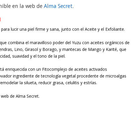
onible en la web de
Alma Secret
.
M
ra lucir una piel firme y sana, junto con el Aceite y el Exfoliante.
 que combina el maravilloso poder del Yuzu con aceites orgánicos de
ndras, Lino, Girasol y Borago, y mantecas de Mango y Karité, que
idad, suavidad y el tono de la piel.
tá enriquecida con un Fitocomplejo de aceites activados
ovador ingrediente de tecnología vegetal procedente de microalgas
odelar la silueta, reducir grasa, celulitis y estrías.
la web de
Alma Secret
.