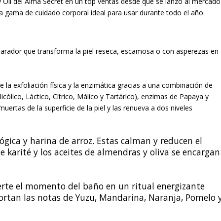
 Oil del Alma Secret
en un top ventas desde que se lanzó al mercado
na gama de cuidado corporal ideal para usar durante todo el año.
reparador que transforma la piel reseca, escamosa o con asperezas en
e la exfoliación física y la enzimática gracias a una combinación de
icólico, Láctico, Cítrico, Málico y Tartárico), enzimas de Papaya y
muertas de la superficie de la piel y las renueva a dos niveles
gica y harina de arroz. Estas calman y reducen el
 karité y los aceites de almendras y oliva se encargan
erte el momento del baño en un ritual energizante
portan las notas de Yuzu, Mandarina, Naranja, Pomelo 