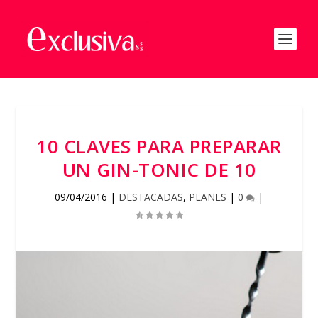
10 CLAVES PARA PREPARAR
UN GIN-TONIC DE 10
09/04/2016
|
DESTACADAS
,
PLANES
|
0
|