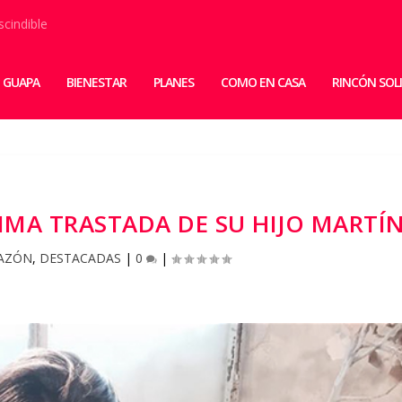
scindible
 GUAPA
BIENESTAR
PLANES
COMO EN CASA
RINCÓN SOL
IMA TRASTADA DE SU HIJO MARTÍ
AZÓN
,
DESTACADAS
|
0
|