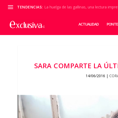
TENDENCIAS:
La huelga de las gallinas, una lectura impre
ACTUALIDAD
PONTE
SARA COMPARTE LA ÚLT
14/06/2016
|
COR