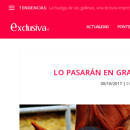
TENDENCIAS:
La huelga de las gallinas, una lectura impre
ACTUALIDAD
PONTE
LO PASARÁN EN GR
30/10/2017
|
C