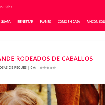
scindible
 GUAPA
BIENESTAR
PLANES
COMO EN CASA
RINCÓN SOL
ANDE RODEADOS DE CABALLOS
OSAS DE PEQUES
|
0
|