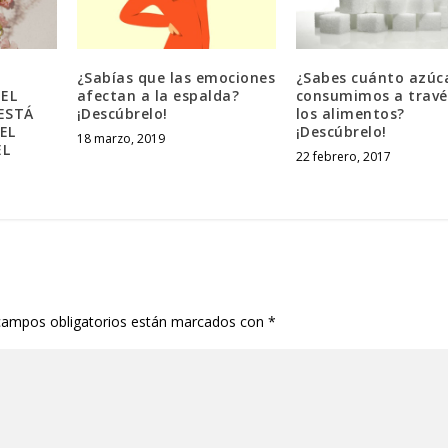
¿Sabías que las emociones
¿Sabes cuánto azúc
EL
afectan a la espalda?
consumimos a travé
ESTÁ
¡Descúbrelo!
los alimentos?
EL
¡Descúbrelo!
18 marzo, 2019
EL
22 febrero, 2017
campos obligatorios están marcados con
*