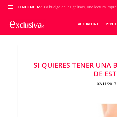
TENDENCIAS:
La huelga de las gallinas, una lectura impre
ACTUALIDAD
PONTE
SI QUIERES TENER UNA
DE ES
02/11/2017