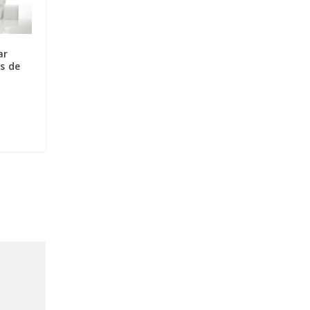
ar
s de