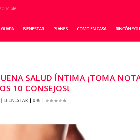
scindible
 GUAPA
BIENESTAR
PLANES
COMO EN CASA
RINCÓN SOL
 BUENA SALUD ÍNTIMA ¡TOMA NOT
TOS 10 CONSEJOS!
|
BIENESTAR
|
0
|