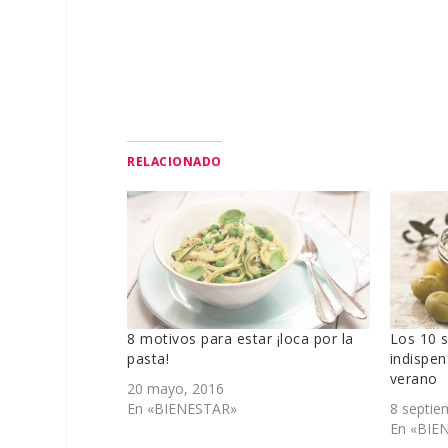
RELACIONADO
8 motivos para estar ¡loca por la
Los 10 
pasta!
indispen
verano
20 mayo, 2016
En «BIENESTAR»
8 septie
En «BIE