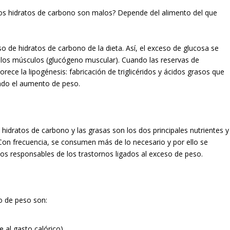
 Los hidratos de carbono son malos? Depende del alimento del que
o de hidratos de carbono de la dieta. Así, el exceso de glucosa se
 los músculos (glucógeno muscular). Cuando las reservas de
rece la lipogénesis: fabricación de triglicéridos y ácidos grasos que
ndo el aumento de peso.
 hidratos de carbono y las grasas son los dos principales nutrientes y
Con frecuencia, se consumen más de lo necesario y por ello se
os responsables de los trastornos ligados al exceso de peso.
so de peso son:
 al gasto calórico)