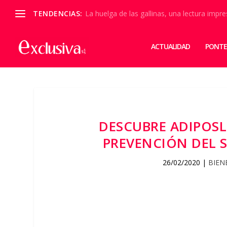
TENDENCIAS:
La huelga de las gallinas, una lectura impre
ACTUALIDAD
PONTE
DESCUBRE ADIPOSL
PREVENCIÓN DEL S
26/02/2020
|
BIEN