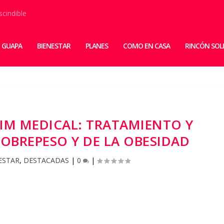
scindible
 GUAPA
BIENESTAR
PLANES
COMO EN CASA
RINCÓN SOL
IM MEDICAL: TRATAMIENTO Y
OBREPESO Y DE LA OBESIDAD
ESTAR
,
DESTACADAS
|
0
|