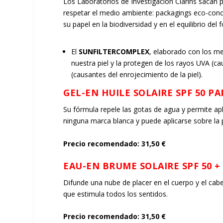
Los Laboratorios de Investigación Clarins sacan pa
respetar el medio ambiente: packagings eco-conce
su papel en la biodiversidad y en el equilibrio del
El
SUN
FILTER
COMPLEX
, elaborado con los me
nuestra piel y la protegen de los rayos UVA (ca
(causantes del enrojecimiento de la piel).
GEL-EN HUILE SOLAIRE SPF 50 P
Su fórmula repele las gotas de agua y permite ap
ninguna marca blanca y puede aplicarse sobre la 
Precio recomendado: 31,50 €
EAU-EN BRUME SOLAIRE SPF 50 +
Difunde una nube de placer en el cuerpo y el cabe
que estimula todos los sentidos.
Precio recomendado: 31,50 €