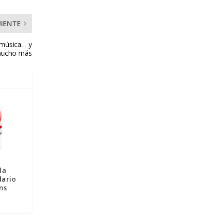
UIENTE
 música… y
ucho más
la
dario
ns