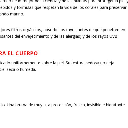
rtido de lo mejor de la ciencia y de las plantas para proteger la piel 
bidos y fórmulas que respetan la vida de los corales para preservar
 fondo marino.
jores filtros orgánicos, absorbe los rayos antes de que penetren en
usantes del envejecimiento y de las alergias) y de los rayos UVB
ARA EL CUERPO
licarlo uniformemente sobre la piel. Su textura sedosa no deja
piel seca o húmeda.
llo. Una bruma de muy alta protección, fresca, invisible e hidratante