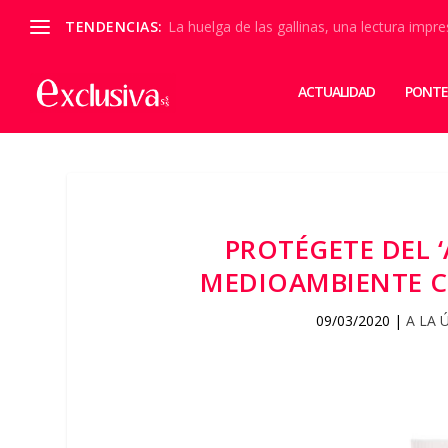
TENDENCIAS:
La huelga de las gallinas, una lectura impre
ACTUALIDAD
PONTE
PROTÉGETE DEL ‘
MEDIOAMBIENTE C
09/03/2020
|
A LA 