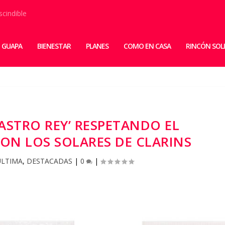
scindible
 GUAPA
BIENESTAR
PLANES
COMO EN CASA
RINCÓN SOL
ASTRO REY’ RESPETANDO EL
ON LOS SOLARES DE CLARINS
ÚLTIMA
,
DESTACADAS
|
0
|