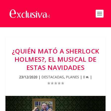
¿QUIÉN MATÓ A SHERLOCK
HOLMES?, EL MUSICAL DE
ESTAS NAVIDADES
23/12/2020
|
DESTACADAS
,
PLANES
|
0
|