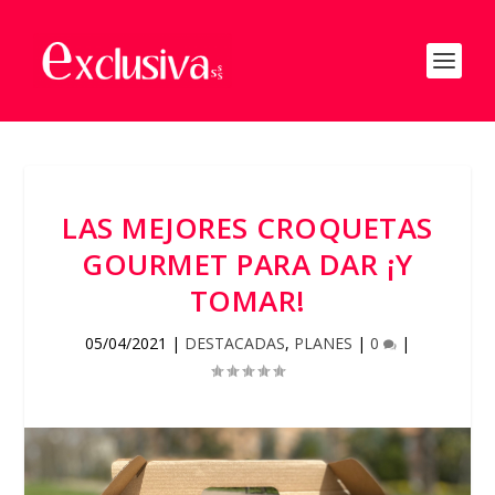
LAS MEJORES CROQUETAS
GOURMET PARA DAR ¡Y
TOMAR!
05/04/2021
|
DESTACADAS
,
PLANES
|
0
|