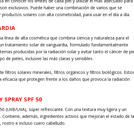
tá en conocer los límites de cada piel y utilizar el más adecuado para
no son exclusivos. Puede haber una combinación de varios que se
productos solares con alta cosmeticidad, para usar en el día a día.
ARDIA
línea de alta cosmética que combina ciencia y naturaleza para el
de un tratamiento solar de vanguardia, formulado fundamentalmente
ernas producidas por la radiación solar y evitar tanto el cáncer de pie
o de pieles, inclusive las más claras y sensibles.
iltros solares minerales, filtros orgánicos y filtros biológicos. Esto
eficacia que protegen frente a los daños que provoca la radiación
 SPRAY SPF 50
 50 (UVB/UVA), súper refrescante. Con una textura muy ligera y un
. Contiene, además, ingredientes activos que mejoran el estado de l
, rostro e incluso cuero cabelludo.