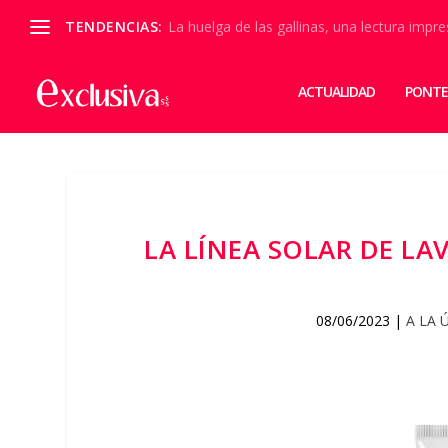
TENDENCIAS:
La huelga de las gallinas, una lectura impre
ACTUALIDAD
PONTE
LA LÍNEA SOLAR DE LA
08/06/2023
|
A LA 