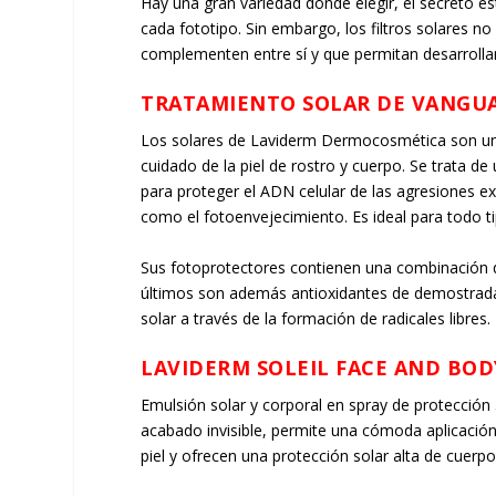
Hay una gran variedad donde elegir, el secreto es
cada fototipo. Sin embargo, los filtros solares 
complementen entre sí y que permitan desarrollar 
TRATAMIENTO SOLAR DE VANGU
Los solares de
Laviderm
Dermocosmética son una 
cuidado de la piel de rostro y cuerpo. Se trata 
para proteger el ADN celular de las agresiones ext
como el fotoenvejecimiento. Es ideal para todo tip
Sus fotoprotectores contienen una combinación de f
últimos son además antioxidantes de demostrada 
solar a través de la formación de radicales libres.
LAVIDERM SOLEIL FACE AND BODY
Emulsión solar y corporal en spray de protección
acabado invisible, permite una cómoda aplicación
piel y ofrecen una protección solar alta de cuerpo