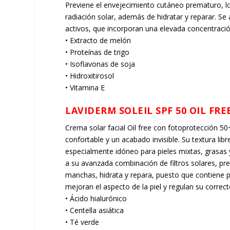
Previene el envejecimiento cutáneo prematuro, l
radiación solar, además de hidratar y reparar. Se 
activos, que incorporan una elevada concentració
• Extracto de melón
• Proteínas de trigo
• Isoflavonas de soja
• Hidroxitirosol
• Vitamina E
LAVIDERM SOLEIL SPF 50 OIL FRE
Crema solar facial Oil free con fotoprotección 50
confortable y un acabado invisible. Su textura lib
especialmente idóneo para pieles mixtas, grasas
a su avanzada combinación de filtros solares, pr
manchas, hidrata y repara, puesto que contiene p
mejoran el aspecto de la piel y regulan su correc
• Ácido hialurónico
• Centella asiática
• Té verde