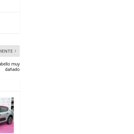
UIENTE
abello muy
dañado