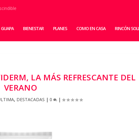
scindible
 GUAPA
BIENESTAR
PLANES
COMO EN CASA
RINCÓN SOL
VIDERM, LA MÁS REFRESCANTE DEL
VERANO
ÚLTIMA
,
DESTACADAS
|
0
|