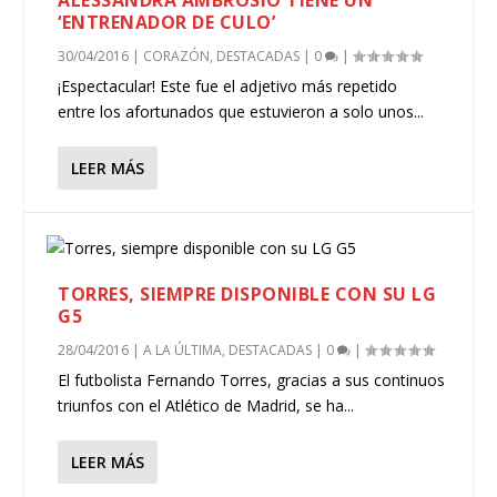
ALESSANDRA AMBROSIO TIENE UN
‘ENTRENADOR DE CULO’
30/04/2016
|
CORAZÓN
,
DESTACADAS
|
0
|
¡Espectacular! Este fue el adjetivo más repetido
entre los afortunados que estuvieron a solo unos...
LEER MÁS
TORRES, SIEMPRE DISPONIBLE CON SU LG
G5
28/04/2016
|
A LA ÚLTIMA
,
DESTACADAS
|
0
|
El futbolista Fernando Torres, gracias a sus continuos
triunfos con el Atlético de Madrid, se ha...
LEER MÁS