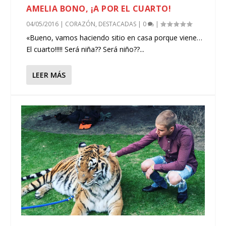
AMELIA BONO, ¡A POR EL CUARTO!
04/05/2016
|
CORAZÓN
,
DESTACADAS
|
0
|
«Bueno, vamos haciendo sitio en casa porque viene…
El cuarto!!!!! Será niña?? Será niño??...
LEER MÁS