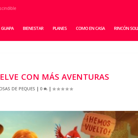
scindible
 GUAPA
BIENESTAR
PLANES
COMO EN CASA
RINCÓN SOL
UELVE CON MÁS AVENTURAS
OSAS DE PEQUES
|
0
|