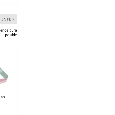
UIENTE
 menos dura
posible
más