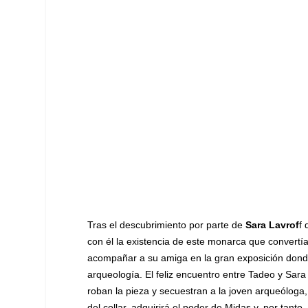
Tras el descubrimiento por parte de
Sara Lavrof
f 
con él la existencia de este monarca que convertí­
acompañar a su amiga en la gran exposición donde
arqueologí­a. El feliz encuentro entre Tadeo y S
roban la pieza y secuestran a la joven arqueóloga
del collar, adquirirá el poder de Midas y, por tanto, 