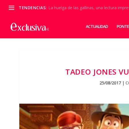
TENDENCIAS:
La huelga de las gallinas, una lectura impre
ACTUALIDAD
PONTE
TADEO JONES V
25/08/2017
|
C